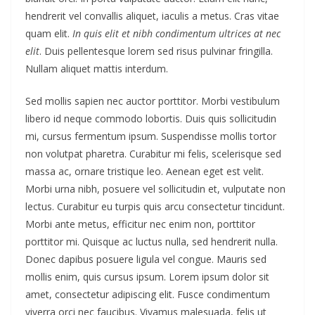
hendrerit vel convallis aliquet, iaculis a metus. Cras vitae
quam elit.
In quis elit et nibh condimentum ultrices at nec
elit
. Duis pellentesque lorem sed risus pulvinar fringilla.
Nullam aliquet mattis interdum.
Sed mollis sapien nec auctor porttitor. Morbi vestibulum
libero id neque commodo lobortis. Duis quis sollicitudin
mi, cursus fermentum ipsum. Suspendisse mollis tortor
non volutpat pharetra. Curabitur mi felis, scelerisque sed
massa ac, ornare tristique leo. Aenean eget est velit.
Morbi urna nibh, posuere vel sollicitudin et, vulputate non
lectus. Curabitur eu turpis quis arcu consectetur tincidunt.
Morbi ante metus, efficitur nec enim non, porttitor
porttitor mi. Quisque ac luctus nulla, sed hendrerit nulla.
Donec dapibus posuere ligula vel congue. Mauris sed
mollis enim, quis cursus ipsum. Lorem ipsum dolor sit
amet, consectetur adipiscing elit. Fusce condimentum
viverra orci nec faucibus. Vivamus malesuada, felis ut