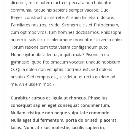
dicuntur, recte autem facta et peccata non habentur
communia. Itaque his sapiens semper vacabit. Duo
Reges: constructio interrete. At enim hic etiam dolore.
Familiares nostros, credo, Sironem dicis et Philodemum,
cum optimos viros, tum homines doctissimos. Philosophi
autem in suis lectulis plerumque moriuntur. Universa enim
illorum ratione cum tota vestra confligendum puto.
Nonne igitur tibi videntur, inquit, mala? Pisone in eo
gymnasio, quod Ptolomaeum vocatur, unaque nobiscum
Q. Quia dolori non voluptas contraria est, sed doloris
privatio. Sed tempus est, si videtur, et recta quidem ad
me. An eiusdem modi?
Curabitur cursus et ligula ut rhoncus. Phasellus
consequat sapien eget consequat condimentum.
Nullam tristique non neque vulputate commodo.
Nulla eget dui fermentum, porta dolor sed, placerat
lacus. Nunc at risus molestie, iaculis sapien in,