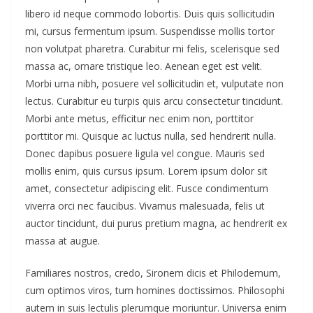
libero id neque commodo lobortis. Duis quis sollicitudin
mi, cursus fermentum ipsum. Suspendisse mollis tortor
non volutpat pharetra. Curabitur mi felis, scelerisque sed
massa ac, ornare tristique leo. Aenean eget est velit.
Morbi urna nibh, posuere vel sollicitudin et, vulputate non
lectus. Curabitur eu turpis quis arcu consectetur tincidunt.
Morbi ante metus, efficitur nec enim non, porttitor
porttitor mi. Quisque ac luctus nulla, sed hendrerit nulla.
Donec dapibus posuere ligula vel congue. Mauris sed
mollis enim, quis cursus ipsum. Lorem ipsum dolor sit
amet, consectetur adipiscing elit. Fusce condimentum
viverra orci nec faucibus. Vivamus malesuada, felis ut
auctor tincidunt, dui purus pretium magna, ac hendrerit ex
massa at augue.
Familiares nostros, credo, Sironem dicis et Philodemum,
cum optimos viros, tum homines doctissimos. Philosophi
autem in suis lectulis plerumque moriuntur. Universa enim