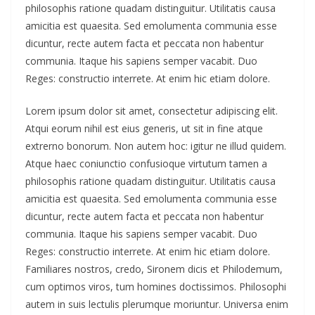
philosophis ratione quadam distinguitur. Utilitatis causa
amicitia est quaesita. Sed emolumenta communia esse
dicuntur, recte autem facta et peccata non habentur
communia. Itaque his sapiens semper vacabit. Duo
Reges: constructio interrete. At enim hic etiam dolore.
Lorem ipsum dolor sit amet, consectetur adipiscing elit.
Atqui eorum nihil est eius generis, ut sit in fine atque
extrerno bonorum. Non autem hoc: igitur ne illud quidem.
Atque haec coniunctio confusioque virtutum tamen a
philosophis ratione quadam distinguitur. Utilitatis causa
amicitia est quaesita. Sed emolumenta communia esse
dicuntur, recte autem facta et peccata non habentur
communia. Itaque his sapiens semper vacabit. Duo
Reges: constructio interrete. At enim hic etiam dolore.
Familiares nostros, credo, Sironem dicis et Philodemum,
cum optimos viros, tum homines doctissimos. Philosophi
autem in suis lectulis plerumque moriuntur. Universa enim