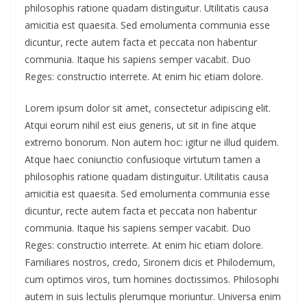
philosophis ratione quadam distinguitur. Utilitatis causa
amicitia est quaesita. Sed emolumenta communia esse
dicuntur, recte autem facta et peccata non habentur
communia. Itaque his sapiens semper vacabit. Duo
Reges: constructio interrete. At enim hic etiam dolore.
Lorem ipsum dolor sit amet, consectetur adipiscing elit.
Atqui eorum nihil est eius generis, ut sit in fine atque
extrerno bonorum. Non autem hoc: igitur ne illud quidem.
Atque haec coniunctio confusioque virtutum tamen a
philosophis ratione quadam distinguitur. Utilitatis causa
amicitia est quaesita. Sed emolumenta communia esse
dicuntur, recte autem facta et peccata non habentur
communia. Itaque his sapiens semper vacabit. Duo
Reges: constructio interrete. At enim hic etiam dolore.
Familiares nostros, credo, Sironem dicis et Philodemum,
cum optimos viros, tum homines doctissimos. Philosophi
autem in suis lectulis plerumque moriuntur. Universa enim