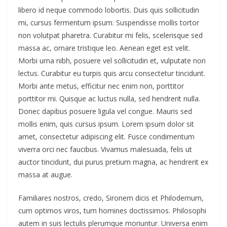
libero id neque commodo lobortis. Duis quis sollicitudin
mi, cursus fermentum ipsum. Suspendisse mollis tortor
non volutpat pharetra. Curabitur mi felis, scelerisque sed
massa ac, ornare tristique leo. Aenean eget est velit.
Morbi urna nibh, posuere vel sollicitudin et, vulputate non
lectus. Curabitur eu turpis quis arcu consectetur tincidunt.
Morbi ante metus, efficitur nec enim non, porttitor
porttitor mi. Quisque ac luctus nulla, sed hendrerit nulla.
Donec dapibus posuere ligula vel congue. Mauris sed
mollis enim, quis cursus ipsum. Lorem ipsum dolor sit
amet, consectetur adipiscing elit. Fusce condimentum
viverra orci nec faucibus. Vivamus malesuada, felis ut
auctor tincidunt, dui purus pretium magna, ac hendrerit ex
massa at augue.
Familiares nostros, credo, Sironem dicis et Philodemum,
cum optimos viros, tum homines doctissimos. Philosophi
autem in suis lectulis plerumque moriuntur. Universa enim