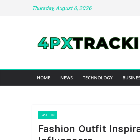
Skip
Thursday, August 6, 2026
to
content
HOME
NEWS
TECHNOLOGY
BUSINES
FASHION
Fashion Outfit Inspir