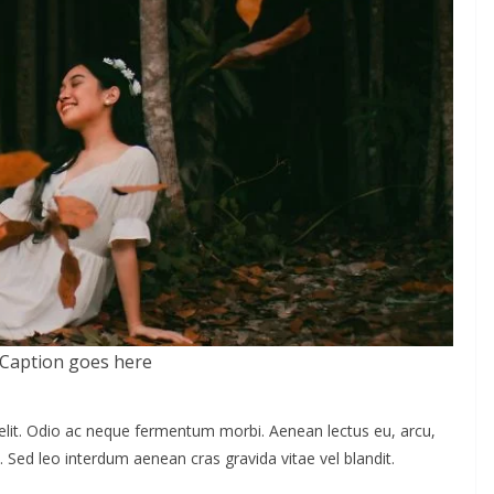
Caption goes here
elit. Odio ac neque fermentum morbi. Aenean lectus eu, arcu,
. Sed leo interdum aenean cras gravida vitae vel blandit.