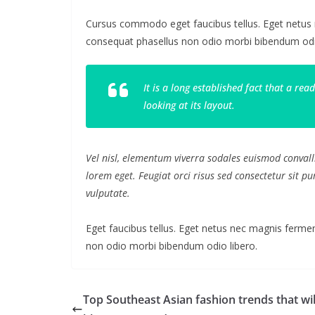
Cursus commodo eget faucibus tellus. Eget netu
consequat phasellus non odio morbi bibendum odio
It is a long established fact that a re
looking at its layout.
Vel nisl, elementum viverra sodales euismod convalli
lorem eget. Feugiat orci risus sed consectetur sit 
vulputate.
Eget faucibus tellus. Eget netus nec magnis fer
non odio morbi bibendum odio libero.
Top Southeast Asian fashion trends that wil